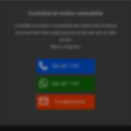
Contatta un nostro consulente
Contatta un nostro consulente per avere informazioni
commerciali sulla realizzazione di siti web e/o su altri
servizi.
Marco Angiolini
329 487 7767
329 487 7767
info@sitoper.it