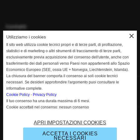
Contatti
close
Utilizziamo i cookies
Richiedi informazioni
Il sito web utilizza cookie tecnici propri e di terze parti, di profilazione,
Richiedi assistenza
statistici e di marketing o altri strumenti di tracciamento di terze parti,
esclusivamente previa acquisizione del consenso dell'utente, anche con
trasferimento dei dati personali verso Paesi non appartenenti allo Spazio
Economico Europeo (SEE, ossia UE + Norvegia, Liechtenstein, Islanda).
La chiusura del banner comporta il consenso ai soli cookie tecnici
necessari. Se desideri approfondire l'argomento puoi consultare le
informative complete.
Cookie Policy
-
Privacy Policy
Il tuo consenso ha una durata massima di 6 mesi.
Cookie accettati nel consenso: nessun consenso
© Copyright - 2017-2020: Sitoper.it -
Privacy policy
-
Cookie policy
-
APRI IMPOSTAZIONI COOKIES
Accessibilità
ACCETTA I COOKIES
NECESSARI